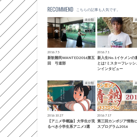
RECOMMEND
こちらの記事も人気です。
未分類
2016.7.5
2016.7.1
新歓難民WANTED2016第五
新入生No.1イケメンの
回 弓道部
とは?ミスターフレッシ
ンインタビュー
未分類
2016.10.27
2016.7.17
【アニメ学概論】大学生が見
第三回カンボジア情熱
るべき小学生系アニメ3選
スプログラム2016