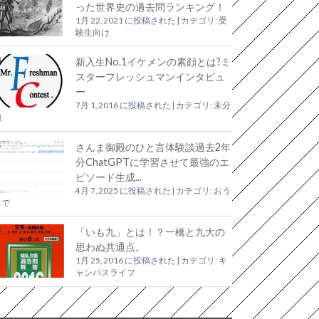
った世界史の過去問ランキング！
1月 22, 2021 に投稿された
|
カテゴリ:
受
験生向け
新入生No.1イケメンの素顔とは?ミ
スターフレッシュマンインタビュ
ー
7月 1, 2016 に投稿された
|
カテゴリ:
未分
類
さんま御殿のひと言体験談過去2年
分ChatGPTに学習させて最強のエ
ピソード生成...
4月 7, 2025 に投稿された
|
カテゴリ:
おう
ちで
「いも九」とは！？一橋と九大の
思わぬ共通点。
1月 25, 2016 に投稿された
|
カテゴリ:
キ
ャンパスライフ