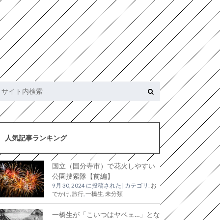
人気記事ランキング
国立（国分寺市）で花火しやすい
公園捜索隊【前編】
9月 30, 2024 に投稿された
|
カテゴリ:
お
でかけ, 旅行
,
一橋生
,
未分類
一橋生が「こいつはヤベェ…」とな