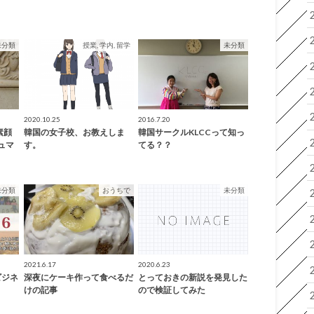
未分類
授業, 学内, 留学
未分類
2020.10.25
2016.7.20
素顔
韓国の女子校、お教えしま
韓国サークルKLCCって知っ
ュマ
す。
てる？？
未分類
おうちで
未分類
2021.6.17
2020.6.23
ビジネ
深夜にケーキ作って食べるだ
とっておきの新説を発見した
けの記事
ので検証してみた