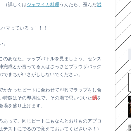
。（詳しくは
ジャマイカ料理
うんたら、歪んだ
岩
にハマっているっ！！！！
い。
このあなた。ラップバトルを見ましょう。センス
陣完成とか言ってる人はさっさとブラウザバック
のでまちがいさがししないでください。
でかかったビートに合わせて即興でラップをし合
い特徴はその即興性で、その場で思いついた
韻
を
会場を盛り上げます。
ろあって、同じビートにもなんとおりものアプロ
はテストにでるので覚えておいてくださいネ！）