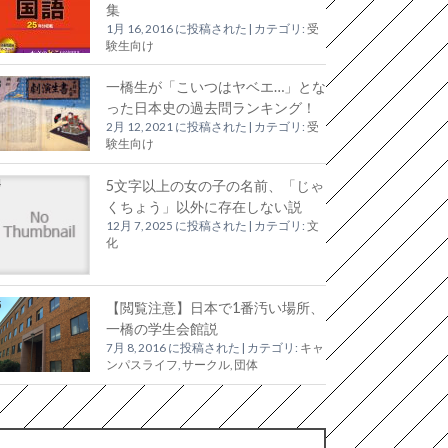
集
1月 16, 2016 に投稿された
|
カテゴリ:
受
験生向け
一橋生が「こいつはヤベエ…」とな
った日本史の過去問ランキング！
2月 12, 2021 に投稿された
|
カテゴリ:
受
験生向け
5文字以上の女の子の名前、「じゃ
くちょう」以外に存在しない説
12月 7, 2025 に投稿された
|
カテゴリ:
文
化
【閲覧注意】日本で1番汚い場所、
一橋の学生会館説
7月 8, 2016 に投稿された
|
カテゴリ:
キャ
ンパスライフ
,
サークル, 団体