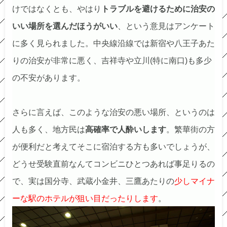
けではなくとも、やはり
トラブルを避けるために治安の
いい場所を選んだほうがいい
、という意見はアンケート
に多く見られました。中央線沿線では新宿や八王子あた
りの治安が非常に悪く、吉祥寺や立川(特に南口)も多少
の不安があります。
さらに言えば、このような治安の悪い場所、というのは
人も多く、地方民は
高確率で人酔いします
。繁華街の方
が便利だと考えてそこに宿泊する方も多いでしょうが、
どうせ受験直前なんてコンビニひとつあれば事足りるの
で、実は国分寺、武蔵小金井、三鷹あたりの
少しマイナ
ーな駅のホテルが狙い目だったりします
。