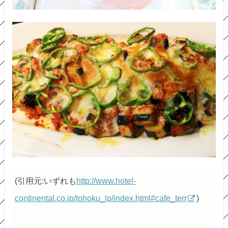
(引用元:いずれも
http://www.hotel-
continental.co.jp/tohoku_lp/index.html#cafe_terr
)