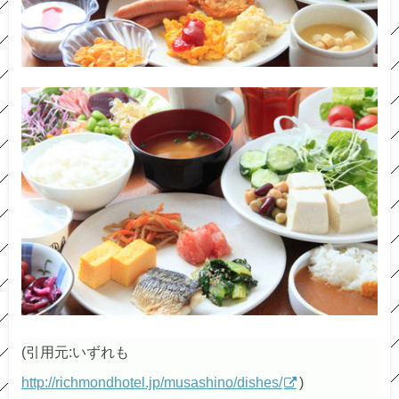
(引用元:いずれも
http://richmondhotel.jp/musashino/dishes/
)