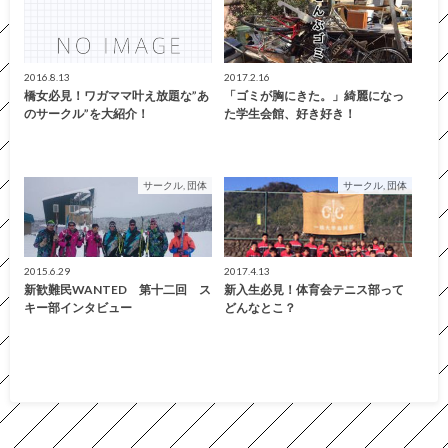
2016.8.13
2017.2.16
橋女必見！ワガママ叶え放題な”あ
「ゴミが胸にきた。」綺麗になっ
のサークル”を大紹介！
た学生会館、好き好き！
サークル, 団体
サークル, 団体
2015.6.29
2017.4.13
新歓難民WANTED 第十二回 ス
新入生必見！体育会テニス部って
キー部インタビュー
どんなとこ？