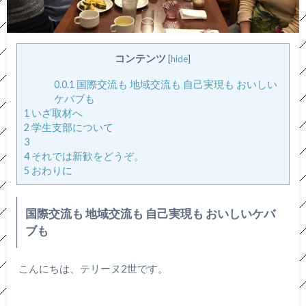
コンテンツ
[
hide
]
0.0.1
国際交流も 地域交流も 自己実現も おいしい
ケバブも
1
いざ取材へ
2
学生支部について
3
4
それでは新歓をどうぞ。
5
おわりに
国際交流も 地域交流も 自己実現も おいしいケバ
ブも
こんにちは、テリーヌ2世です。