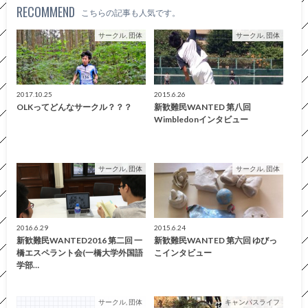
RECOMMEND
こちらの記事も人気です。
サークル, 団体
サークル, 団体
2017.10.25
2015.6.26
OLKってどんなサークル？？？
新歓難民WANTED 第八回
Wimbledonインタビュー
サークル, 団体
サークル, 団体
2016.6.29
2015.6.24
新歓難民WANTED2016 第二回 一
新歓難民WANTED 第六回 ゆびっ
橋エスペラント会(一橋大学外国語
こインタビュー
学部…
サークル, 団体
キャンパスライフ