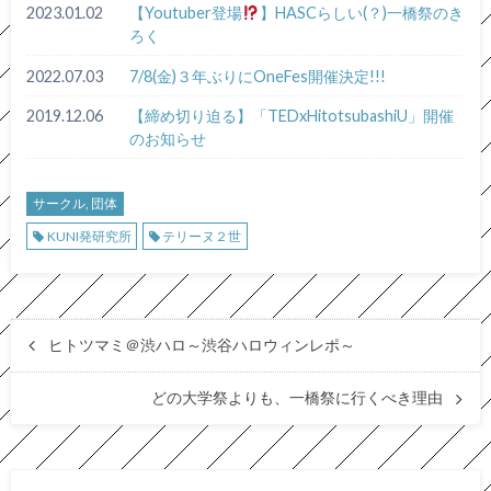
2023.01.02
【Youtuber登場
】HASCらしい(？)一橋祭のき
ろく
2022.07.03
7/8(金)３年ぶりにOneFes開催決定!!!
2019.12.06
【締め切り迫る】「TEDxHitotsubashiU」開催
のお知らせ
サークル, 団体
KUNI発研究所
テリーヌ２世
ヒトツマミ＠渋ハロ～渋谷ハロウィンレポ～
どの大学祭よりも、一橋祭に行くべき理由