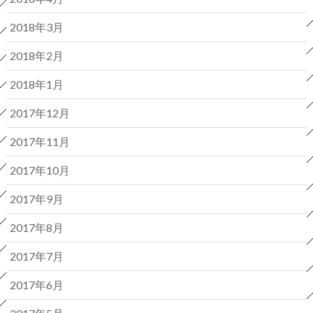
2018年3月
2018年2月
2018年1月
2017年12月
2017年11月
2017年10月
2017年9月
2017年8月
2017年7月
2017年6月