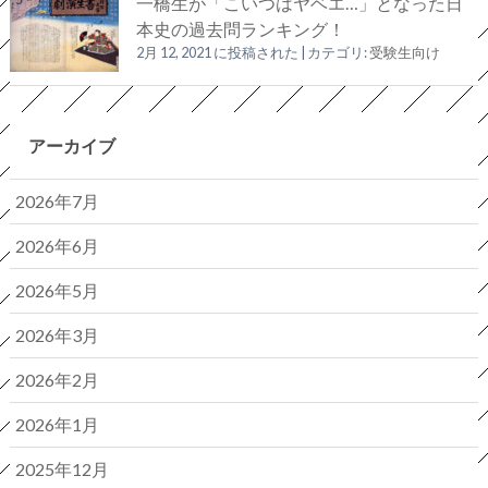
一橋生が「こいつはヤベエ…」となった日
本史の過去問ランキング！
2月 12, 2021 に投稿された
|
カテゴリ:
受験生向け
アーカイブ
2026年7月
2026年6月
2026年5月
2026年3月
2026年2月
2026年1月
2025年12月