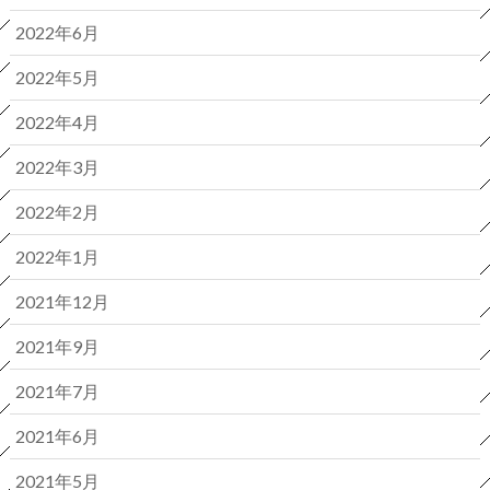
2022年6月
2022年5月
2022年4月
2022年3月
2022年2月
2022年1月
2021年12月
2021年9月
2021年7月
2021年6月
2021年5月