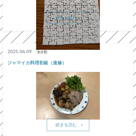
続きを読む
2021.06.09
未分類
ジャマイカ料理初級（速修）
続きを読む