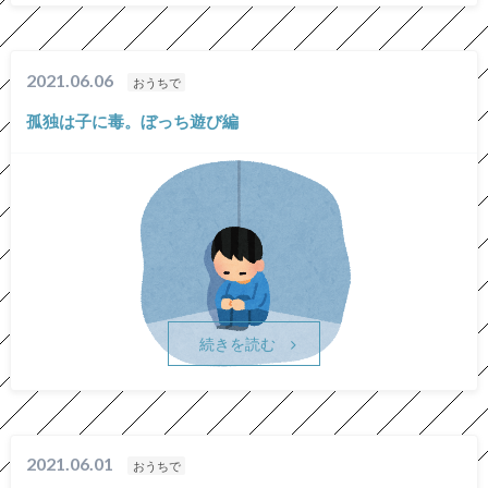
2021.06.06
おうちで
孤独は子に毒。ぼっち遊び編
続きを読む
2021.06.01
おうちで