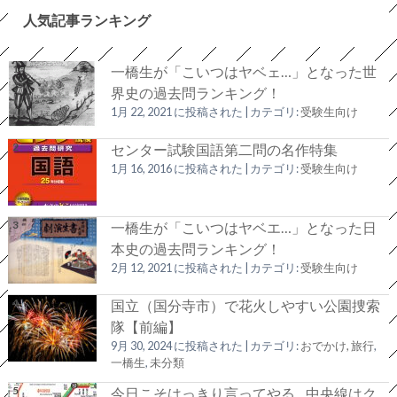
人気記事ランキング
一橋生が「こいつはヤベェ…」となった世
界史の過去問ランキング！
1月 22, 2021 に投稿された
|
カテゴリ:
受験生向け
センター試験国語第二問の名作特集
1月 16, 2016 に投稿された
|
カテゴリ:
受験生向け
一橋生が「こいつはヤベエ…」となった日
本史の過去問ランキング！
2月 12, 2021 に投稿された
|
カテゴリ:
受験生向け
国立（国分寺市）で花火しやすい公園捜索
隊【前編】
9月 30, 2024 に投稿された
|
カテゴリ:
おでかけ, 旅行
,
一橋生
,
未分類
今日こそはっきり言ってやる…中央線はク