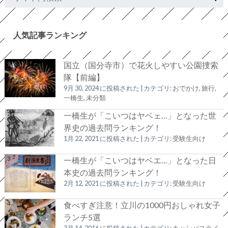
人気記事ランキング
国立（国分寺市）で花火しやすい公園捜索
隊【前編】
9月 30, 2024 に投稿された
|
カテゴリ:
おでかけ, 旅行
,
一橋生
,
未分類
一橋生が「こいつはヤベェ…」となった世
界史の過去問ランキング！
1月 22, 2021 に投稿された
|
カテゴリ:
受験生向け
一橋生が「こいつはヤベエ…」となった日
本史の過去問ランキング！
2月 12, 2021 に投稿された
|
カテゴリ:
受験生向け
食べすぎ注意！立川の1000円おしゃれ女子
ランチ5選
3月 14, 2016 に投稿された
|
カテゴリ:
キャンパスライ