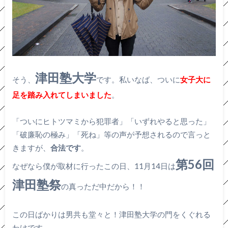
津田塾大学
そう、
です。私いなば、ついに
女子大に
足を踏み入れてしまいました
。
「ついにヒトツマミから犯罪者」「いずれやると思った」
「破廉恥の極み」「死ね」等の声が予想されるので言っと
きますが、
合法です
。
第56回
なぜなら僕が取材に行ったこの日、11月14日は
津田塾祭
の真っただ中だから！！
この日ばかりは男共も堂々と！津田塾大学の門をくぐれる
わけです。