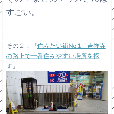
すごい
。
その２：『
住みたい街No.1、吉祥寺
の路上で一番住みやすい場所を探
す
』