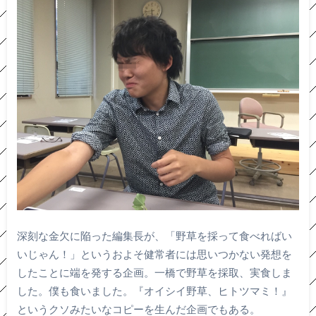
深刻な金欠に陥った編集長が、「野草を採って食べればい
いじゃん！」というおよそ健常者には思いつかない発想を
したことに端を発する企画。一橋で野草を採取、実食しま
した。僕も食いました。『オイシイ野草、ヒトツマミ！』
というクソみたいなコピーを生んだ企画でもある。