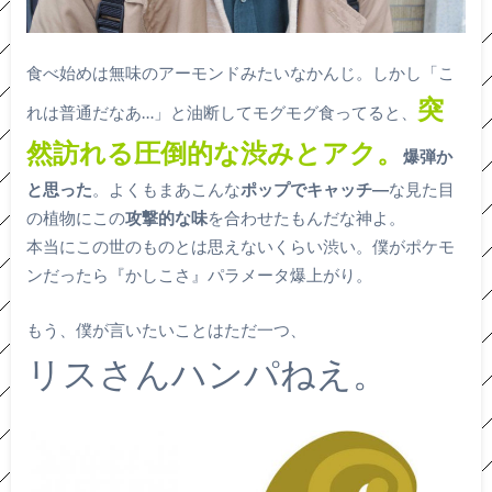
食べ始めは無味のアーモンドみたいなかんじ。しかし「こ
突
れは普通だなあ…」と油断してモグモグ食ってると、
然訪れる圧倒的な渋みとアク。
爆弾か
と思った
。よくもまあこんな
ポップでキャッチ―
な見た目
の植物にこの
攻撃的な味
を合わせたもんだな神よ。
本当にこの世のものとは思えないくらい渋い。僕がポケモ
ンだったら『かしこさ』パラメータ爆上がり。
もう、僕が言いたいことはただ一つ、
リスさんハンパねえ。