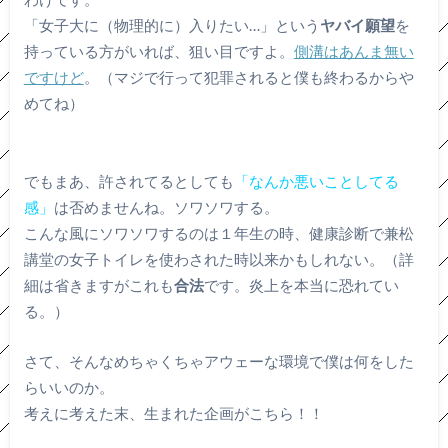
「女子大に（物理的に）入りたい…」という
ヤバイ願望
を
持っている方がいれば、狙い目ですよ。
側溝はあんま無い
ですけど
。（マジで行って犯罪されると僕も終わるからや
めてね）
でもまあ、許されてるとしても
「なんか悪いことしてる
感」
は否めませんね。ソワソワする。
こんな風にソワソワするのは１年生の時、健康診断で兼松
講堂の女子トイレを使わされた時以来かもしれない。（詳
細は省きますがこれも
合法
です。炎上を本当に恐れてい
る。）
さて、そんなめちゃくちゃアウェーな環境で僕は何をした
らいいのか。
考えに考えた末、生まれた企画がこちら！！