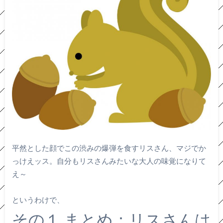
平然とした顔でこの渋みの爆弾を食すリスさん、マジでか
っけえッス。自分もリスさんみたいな大人の味覚になりて
え～
というわけで、
その１ まとめ：リスさんは