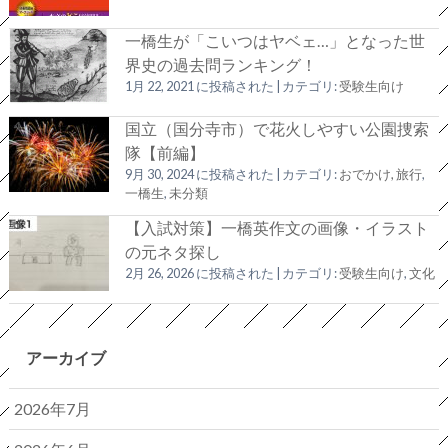
一橋生が「こいつはヤベェ…」となった世
界史の過去問ランキング！
1月 22, 2021 に投稿された
|
カテゴリ:
受験生向け
国立（国分寺市）で花火しやすい公園捜索
隊【前編】
9月 30, 2024 に投稿された
|
カテゴリ:
おでかけ, 旅行
,
一橋生
,
未分類
【入試対策】一橋英作文の画像・イラスト
の元ネタ探し
2月 26, 2026 に投稿された
|
カテゴリ:
受験生向け
,
文化
アーカイブ
2026年7月