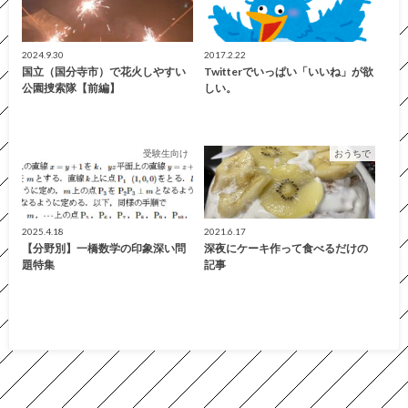
2024.9.30
2017.2.22
国立（国分寺市）で花火しやすい
Twitterでいっぱい「いいね」が欲
公園捜索隊【前編】
しい。
受験生向け
おうちで
2025.4.18
2021.6.17
【分野別】一橋数学の印象深い問
深夜にケーキ作って食べるだけの
題特集
記事