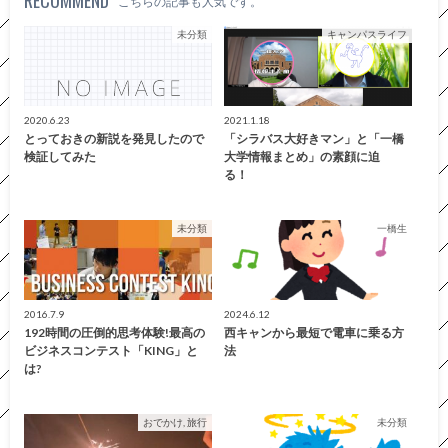
こちらの記事も人気です。
未分類
キャンパスライフ
2020.6.23
2021.1.18
とっておきの新説を発見したので
「シラバス大好きマン」と「一橋
検証してみた
大学情報まとめ」の素顔に迫
る！
未分類
一橋生
2016.7.9
2024.6.12
192時間の圧倒的思考体験!最高の
西キャンから最短で電車に乗る方
ビジネスコンテスト「KING」と
法
は?
おでかけ, 旅行
未分類