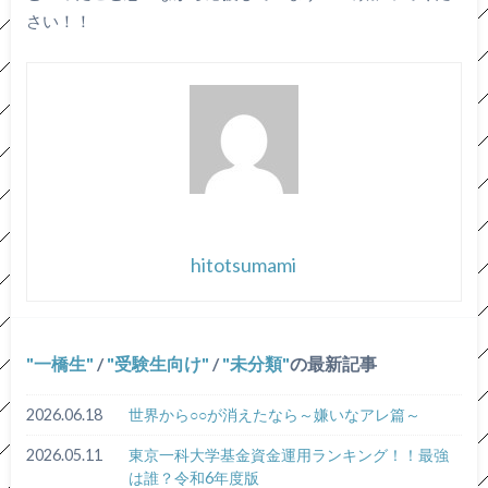
さい！！
hitotsumami
一橋生
/
受験生向け
/
未分類
の最新記事
2026.06.18
世界から○○が消えたなら～嫌いなアレ篇～
2026.05.11
東京一科大学基金資金運用ランキング！！最強
は誰？令和6年度版