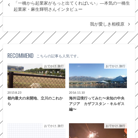
「一橋から起業家がもっと出てくればいい」―本気の一橋生
起業家・麻生輝明さんインタビュー
我が愛しき相模原
RECOMMEND
こちらの記事も人気です。
おでかけ, 旅行
おでかけ, 旅行
2015.8.23
2016.11.10
都内最大の未開地、立川のこれか
海外辺境行ってみた〜未知の中央
ら
アジア カザフスタン・キルギス
編〜
おでかけ, 旅行
おでかけ, 旅行