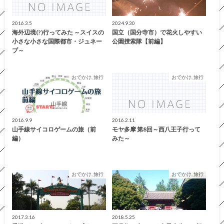
2016.3.5
2024.9.30
海外辺境(?)行ってみた ～スイスの
国立（国分寺市）で花火しやすい
小さな小さな国際都市・ジュネー
公園捜索隊【前編】
ブ～
おでかけ, 旅行
おでかけ, 旅行
2016.9.9
2016.2.11
山手線サイコロゲームの旅（前
モヤ多摩 第8回～西八王子行って
編）
みた～
おでかけ, 旅行
おでかけ, 旅行
2017.3.16
2018.5.25