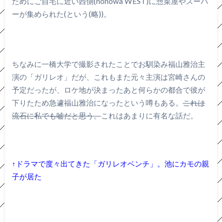
ためにご自宅に近い西側(nonowa WEST)に惣菜屋やスーパ
ーが集められた(という(略))。
ちなみに一橋大学で撮影されたことでお馴染み福山雅治主
演の「ガリレオ」だが、これもまた元々主演は宮崎さんの
予定だったが、ロケ地が決まったあと何らかの都合で彼が
下りたため急遽福山雅治になったという噂もある。
これは
流石に私でも嘘だと思う。
これはあまりに有名な話だ。
↑ドラマで度々出てきた「ガリレオベンチ」。池にカモの親
子が居た