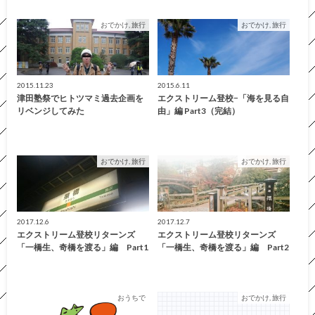
おでかけ, 旅行
おでかけ, 旅行
2015.11.23
2015.6.11
津田塾祭でヒトツマミ過去企画を
エクストリーム登校−「海を見る自
リベンジしてみた
由」編 Part3（完結）
おでかけ, 旅行
おでかけ, 旅行
2017.12.6
2017.12.7
エクストリーム登校リターンズ
エクストリーム登校リターンズ
「一橋生、奇橋を渡る」編 Part1
「一橋生、奇橋を渡る」編 Part2
おうちで
おでかけ, 旅行