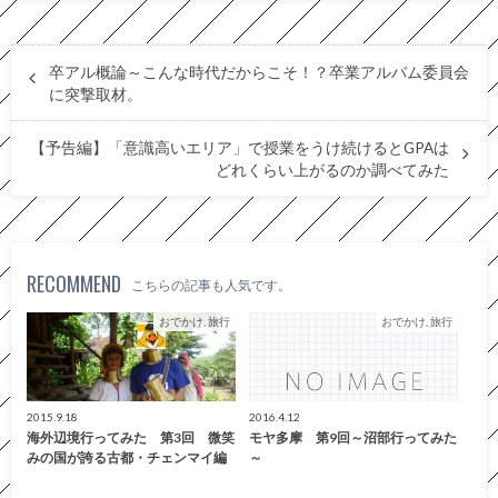
卒アル概論～こんな時代だからこそ！？卒業アルバム委員会
に突撃取材。
【予告編】「意識高いエリア」で授業をうけ続けるとGPAは
どれくらい上がるのか調べてみた
RECOMMEND
こちらの記事も人気です。
おでかけ, 旅行
おでかけ, 旅行
2015.9.18
2016.4.12
海外辺境行ってみた 第3回 微笑
モヤ多摩 第9回～沼部行ってみた
みの国が誇る古都・チェンマイ編
～