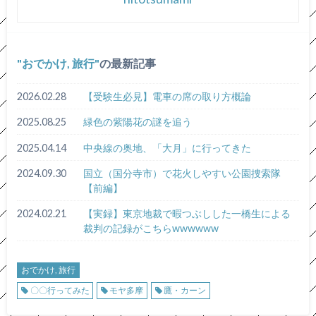
おでかけ, 旅行
の最新記事
2026.02.28
【受験生必見】電車の席の取り方概論
2025.08.25
緑色の紫陽花の謎を追う
2025.04.14
中央線の奥地、「大月」に行ってきた
2024.09.30
国立（国分寺市）で花火しやすい公園捜索隊
【前編】
2024.02.21
【実録】東京地裁で暇つぶしした一橋生による
裁判の記録がこちらwwwwww
おでかけ, 旅行
〇〇行ってみた
モヤ多摩
鷹・カーン