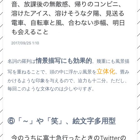
情景描写にも効果的
名詞の羅列は
。幾重にも風景描
立体化
写を重ねることで、頭の中に浮かぶ風景を
。畳み
かけるような印象を与えるので、迫力も十二分。ただし、
毎回このような文体なのは少しやりすぎ。
⑥「～」や「笑」、絵文字多用型