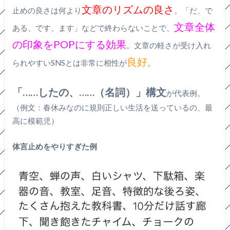
文章のリズムの良さ
止めの良さは何より
。「だ、で
文章全体
ある、です、ます」などで終わらないことで、
の印象をPOPにする効果
。文章の軽さが受け入れ
良好
られやすいSNSとは非常に相性が
。
「……したの、……（名詞）」構文
が代表例。
（例文：春休みなのに規則正しい生活を送っているの、最
高に模範児）
体言止めをやりすぎた例