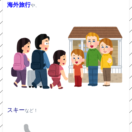
海外旅行
や、
スキー
など！