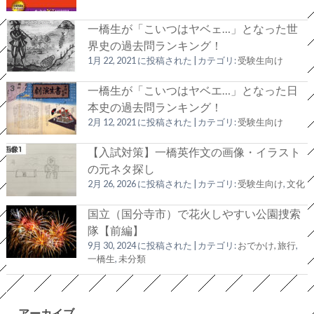
一橋生が「こいつはヤベェ…」となった世
界史の過去問ランキング！
1月 22, 2021 に投稿された
|
カテゴリ:
受験生向け
一橋生が「こいつはヤベエ…」となった日
本史の過去問ランキング！
2月 12, 2021 に投稿された
|
カテゴリ:
受験生向け
【入試対策】一橋英作文の画像・イラスト
の元ネタ探し
2月 26, 2026 に投稿された
|
カテゴリ:
受験生向け
,
文化
国立（国分寺市）で花火しやすい公園捜索
隊【前編】
9月 30, 2024 に投稿された
|
カテゴリ:
おでかけ, 旅行
,
一橋生
,
未分類
アーカイブ