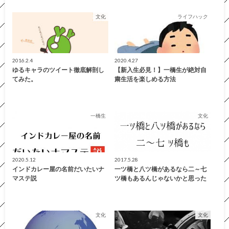
文化
ライフハック
2016.2.4
2020.4.27
ゆるキャラのツイート徹底解剖し
【新入生必見！】一橋生が絶対自
てみた。
粛生活を楽しめる方法
一橋生
文化
2020.5.12
2017.5.28
インドカレー屋の名前だいたいナ
一ツ橋と八ツ橋があるなら二～七
マステ説
ツ橋もあるんじゃないかと思った
文化
文化