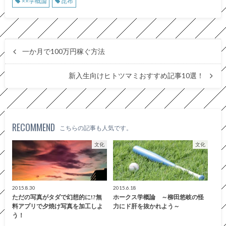
××学概論
昆布
一か月で100万円稼ぐ方法
新入生向けヒトツマミおすすめ記事10選！
RECOMMEND
こちらの記事も人気です。
文化
文化
2015.8.30
2015.6.18
ただの写真がタダで幻想的に!?無
ホークス学概論 ～柳田悠岐の怪
料アプリで夕焼け写真を加工しよ
力にド肝を抜かれよう～
う！