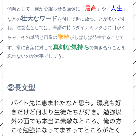
最高
人生
傾向として、何か心躍らせる画像に「
」や「
」
壮大なワード
などの
を付して世に放つことが多いです
ね。注意点としては、単語の持つダイナミックさに目がく
乖離
らみ、その単語と画像の
がしばしば発生することで
真剣な気持ち
す。常に言葉に対して
で向き合うことを
忘れないのが大事でしょう。
②長文型