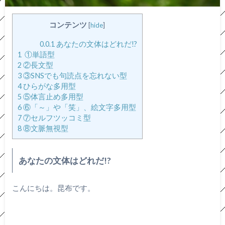
コンテンツ
[
hide
]
0.0.1
あなたの文体はどれだ!?
1
①単語型
2
②長文型
3
③SNSでも句読点を忘れない型
4
ひらがな多用型
5
⑤体言止め多用型
6
⑥「～」や「笑」、絵文字多用型
7
⑦セルフツッコミ型
8
⑧文脈無視型
あなたの文体はどれだ!?
こんにちは。昆布です。