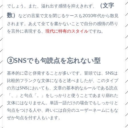
（
文字
でしょう。また、溢れ出す感情を抑えきれず、
数）
などの言葉で文を閉じるケースも2010年代から散見
されます。あえて全てを書かないことで自分の感情の昂り
を言外に表現する、
現代に特有のスタイル
ですね。
③SNSでも句読点を忘れない型
基本的に②と併発することが多いです。冒頭では、SNSは
比較的フランクな文体になると述べましたが、このタイプ
の方はSNSにおいても、文章の基本的なルールである読点
「、」と句点「。」をしっかりと使うことであまり崩れた
文体にはなりません。単語一語だけの場合でもしっかりと
句点をつける人や、終いには自分のユーザーネームにもな
ぜか句点を付す人もいます。