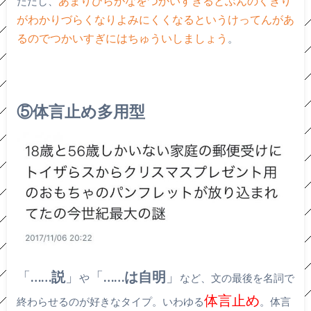
ただし、
あまりひらがなをつかいすぎるとぶんのくぎり
がわかりづらくなりよみにくくなるというけってんがあ
。
るのでつかいすぎにはちゅういしましょう
⑤体言止め多用型
「
……説
」
「
……は自明
」
や
など、文の最後を名詞で
体言止め
終わらせるのが好きなタイプ。いわゆる
。体言