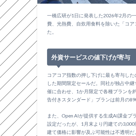
一橋広研が1日に発表した2026年2月の
費、光熱費、自炊用食料を除いた「コアコア
た。
外資サービスの値下げが寄与
コアコア指数の押し下げに最も寄与したのは
した期間限定セールだ。同社が独占中継す
催に合わせ、1か月限定で各種プランを約
告付きスタンダード」プランは前月の89
また、Open AIが提供する生成AI課金プラ
設定だったが、1月末より円建ての3,0
建て価格に影響が及ぶ可能性は不透明だ