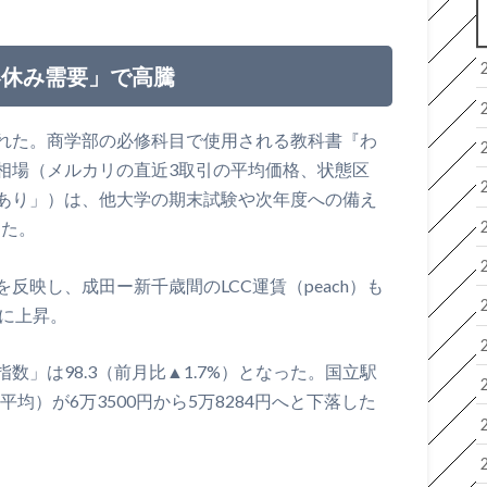
春休み需要」で高騰
れた。商学部の必修科目で使用される教科書『わ
相場（メルカリの直近3取引の平均価格、状態区
あり」）は、他大学の期末試験や次年度への備え
した。
反映し、成田ー新千歳間のLCC運賃（peach）も
大幅に上昇。
」は98.3（前月比▲1.7%）となった。国立駅
均）が6万3500円から5万8284円へと下落した