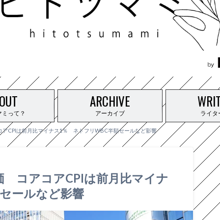
OUT
ARCHIVE
WRI
マミって？
アーカイブ
ライタ
アCPIは前月比マイナス1％ ネトフリWBC半額セールなど影響
価 コアコアCPIは前月比マイナ
額セールなど影響