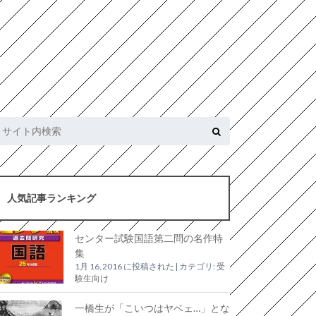
人気記事ランキング
センター試験国語第二問の名作特
集
1月 16, 2016 に投稿された
|
カテゴリ:
受
験生向け
一橋生が「こいつはヤベェ…」とな