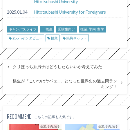
Hitotsubashi University
2025.01.04
Hitotsubashi University for Foreigners
キャンパスライフ
一橋生
受験生向け
授業, 学内, 留学
Zoomインタビュー
授業
鳩胸キャット
クリぼっち系男子はどうしたらいいか考えてみた
一橋生が「こいつはヤベェ…」となった世界史の過去問ラン
キング！
RECOMMEND
こちらの記事も人気です。
授業, 学内, 留学
授業, 学内, 留学