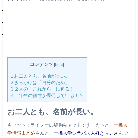
コンテンツ
[
hide
]
1
お二人とも、名前が長い。
2
きっかけは「自分のため」
3
２人の「これから」に迫る！
4
一年生の個性が爆発している！？
お二人とも、名前が長い。
キャット：ライターの鳩胸キャットです。えっと、
一橋大
学情報まとめ
さんと、
一橋大学シラバス大好きマン
さ
んで