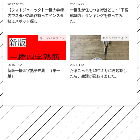
2017.10.26
2015.6.22
【フォトジェニック】一橋大学構
一橋生が住むべき街はどこ?「下宿
内でスタバの新作持ってインスタ
戦闘力」ランキングを作ってみ
映えスポット探し…
た。
キャンパスライフ
キャンパスライフ
2016.3.12
2021.4.16
新版一橋四字熟語辞典 （第一
たまごっちを15年ぶりに再起動し
版）
たら、生活が変わりました。