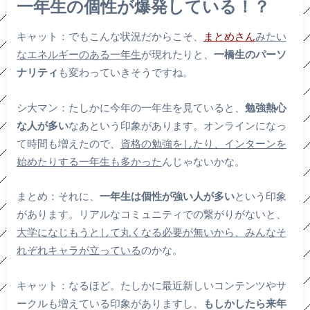
一年生の個性が爆発している！？
キャット：でもこんな状況だからこそ、
まとめさん
みたい
なエネルギーのある一年生
が現れたりと、
一橋生のパーソ
ナリティ
も変わっていきそうですね。
シ大マン：たしかに今年の一年生を見ていると、
勉強熱心
な人が多い
なあという印象があります。オンラインになっ
て時間も増えたので、
資格の勉強をしたり、インターンを
始めたりする一年生も多かった
んじゃないかな。
まとめ：それに、
一年生は個性が強い人が多い
という印象
があります。リアルなコミュニティでの繋がりがないと、
大学になじもうとして丸くなる必要が無いから、みんなそ
れぞれキャラが立っている
のかな。
キャット：なるほど。たしかに最近新しいコンテンツやサ
ークルも増えている印象がありますし、
もしかしたら来年