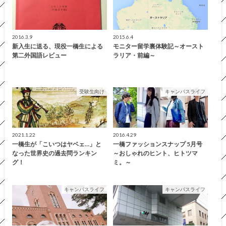
2016.3.9
2015.6.4
新入生に送る、現役一橋生による
モニター留学裏体験記～オースト
第二外国語レビュー
ラリア・前編～
受験生向け
キャンパスライフ
2021.1.22
2016.4.29
一橋生が「こいつはヤベェ…」と
一橋ファッションスナップ 5月号
なった世界史の過去問ランキン
～おしゃれのヒント、ヒトツマ
グ！
ミ。～
キャンパスライフ
キャンパスライフ