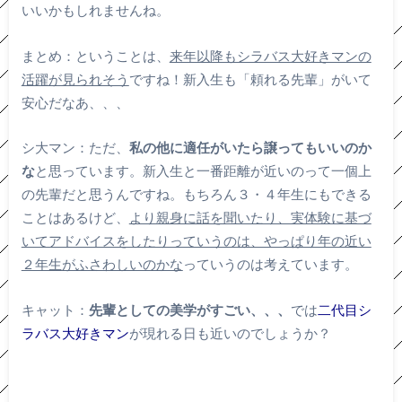
いいかもしれませんね。
まとめ：ということは、
来年以降もシラバス大好きマンの
活躍が見られそう
ですね！新入生も「頼れる先輩」がいて
安心だなあ、、、
シ大マン：ただ、
私の他に適任がいたら譲ってもいいのか
な
と思っています。新入生と一番距離が近いのって一個上
の先輩だと思うんですね。もちろん３・４年生にもできる
ことはあるけど、
より親身に話を聞いたり、実体験に基づ
いてアドバイスをしたりっていうのは、やっぱり年の近い
２年生がふさわしいのかな
っていうのは考えています。
キャット：
先輩としての美学がすごい、、、
では
二代目シ
ラバス大好きマン
が現れる日も近いのでしょうか？