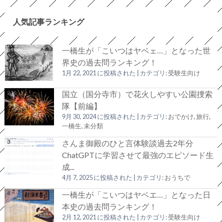
人気記事ランキング
一橋生が「こいつはヤベェ…」となった世
界史の過去問ランキング！
1月 22, 2021 に投稿された
|
カテゴリ:
受験生向け
国立（国分寺市）で花火しやすい公園捜索
隊【前編】
9月 30, 2024 に投稿された
|
カテゴリ:
おでかけ, 旅行
,
一橋生
,
未分類
さんま御殿のひと言体験談過去2年分
ChatGPTに学習させて最強のエピソード生
成...
4月 7, 2025 に投稿された
|
カテゴリ:
おうちで
一橋生が「こいつはヤベエ…」となった日
本史の過去問ランキング！
2月 12, 2021 に投稿された
|
カテゴリ:
受験生向け