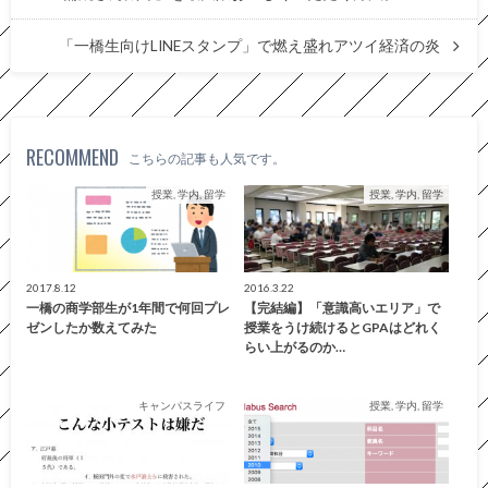
「一橋生向けLINEスタンプ」で燃え盛れアツイ経済の炎
RECOMMEND
こちらの記事も人気です。
授業, 学内, 留学
授業, 学内, 留学
2017.8.12
2016.3.22
一橋の商学部生が1年間で何回プレ
【完結編】「意識高いエリア」で
ゼンしたか数えてみた
授業をうけ続けるとGPAはどれく
らい上がるのか…
キャンパスライフ
授業, 学内, 留学