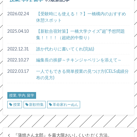
2026.02.24
【受験時にも使える！？】一橋構内のおすすめ
休憩スポット
2025.04.10
【新歓合宿対策】一橋大学クイズ”超”予想問題
集！！！！（超絶的中祭り）
2022.12.31
誰か代わりに書いてくれ(完結)
2022.10.27
編集長の挨拶～チキンジャベリンを添えて～
2022.03.17
一人でもできる簡単授業の見つけ方(CELS成績分
布の見方)
授業, 学内, 留学
授業
新歓特集
革命家れーぬん
『蒲焼さん太郎』を最大限おいしくいただく方法。