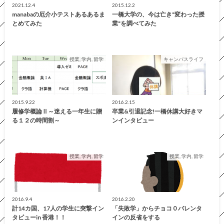
2021.12.4
2015.12.2
manabaの厄介小テストあるあるま
一橋大学の、今は亡き"変わった授
とめてみた
業"を調べてみた
授業, 学内, 留学
キャンパスライフ
2015.9.22
2016.2.15
履修学概論Ⅱ～迷える一年生に贈
卒業&引退記念!一橋休講大好きマ
る１２の時間割～
ンインタビュー
授業, 学内, 留学
授業, 学内, 留学
2016.9.4
2016.2.20
計14カ国、17人の学生に突撃イン
「失敗学」からチョコ０バレンタ
タビューin 香港！！
インの反省をする