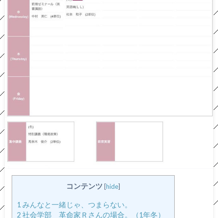
コンテンツ
[
hide
]
1
みんなと一緒じゃ、つまらない。
2
社会学部 革命家Ｒさんの場合。（1年冬）