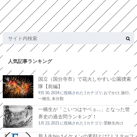
人気記事ランキング
国立（国分寺市）で花火しやすい公園捜索
隊【前編】
9月 30, 2024 に投稿された
|
カテゴリ:
おでかけ, 旅行
,
一橋生
,
未分類
一橋生が「こいつはヤベェ…」となった世
界史の過去問ランキング！
1月 22, 2021 に投稿された
|
カテゴリ:
受験生向け
新入生No.1イケメンの素顔とは?ミスターフ