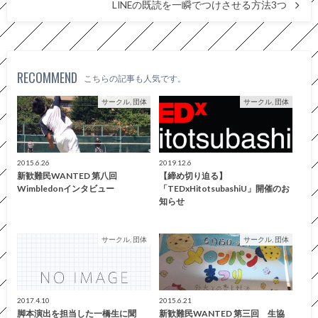
LINEの既読を一瞬でつけさせる方法3つ
RECOMMEND
こちらの記事も人気です。
サークル, 団体
サークル, 団体
2015.6.26
2019.12.6
新歓難民WANTED 第八回
【締め切り迫る】
Wimbledonインタビュー
「TEDxHitotsubashiU」開催のお
知らせ
サークル, 団体
サークル, 団体
2017.4.10
2015.6.21
脚本演出を担当した一橋生に聞
新歓難民WANTED 第三回 生協