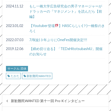
2024.11.12
もし一橋大学広告研究会の男子マネージャーが
ドラッカーの『マネジメント』を読んだら【前
編】
2023.01.02
【Youtuber登場
】HASCらしい(？)一橋祭のき
ろく
2022.07.03
7/8(金)３年ぶりにOneFes開催決定!!!
2019.12.06
【締め切り迫る】「TEDxHitotsubashiU」開催
のお知らせ
サークル, 団体
たかた
新歓難民WANTED
新歓難民WANTED 第十一回 Pro-Kインタビュー