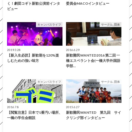
く！劇団コギト新歓公演前インタ
委員会MACOインタビュー
ビュー
キャンパスライフ
サークル, 団体
2019.3.28
2016.6.29
【新入生必読】新歓期を120%楽
新歓難民WANTED2016 第二回 一
しむための強い味方
橋エスペラント会(一橋大学外国語
学部…
キャンパスライフ
サークル, 団体
2016.7.8
2015.6.27
【閲覧注意】日本で1番汚い場所、
新歓難民WANTED 第九回 サイ
一橋の学生会館説
クリング部インタビュー