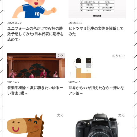
2026.6.29
2018.2.13
ユニフォームの色だけでW杯の勝
ヒトツマミ記事の文体を診断して
敗予想してみた(日本代表に期待を
みた
込めて)
文化
おうちで
2015.6.2
2026.6.18
音楽学概論 ～夏に聴きたいゆるー
世界から○○が消えたなら～嫌いな
い音楽5選～
アレ篇～
文化
文化