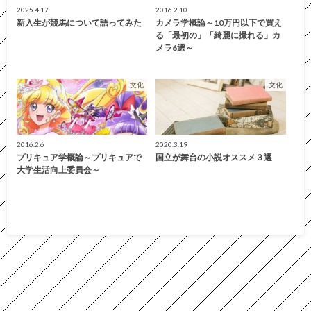
2025.4.17
2016.2.10
新入生が競馬について語ってみた
カメラ学概論～10万円以下で買え
る「最初の」「綺麗に撮れる」カ
メラ6選～
文化
文化
2016.2.6
2020.3.19
プリキュア学概論～プリキュアで
国立が舞台の小説オススメ３選
大学生活向上委員会～