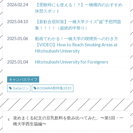
2026.02.24
【受験時にも使える！？】一橋構内のおすすめ
休憩スポット
2025.04.10
【新歓合宿対策】一橋大学クイズ”超”予想問題
集！！！！（超絶的中祭り）
2025.01.06
動画でわかる！一橋大学の喫煙所への行き方
【VIDEO】How to Reach Smoking Areas at
Hitotsubashi University
2025.01.04
Hitotsubashi University for Foreigners
キャンパスライフ
GaGaリン
KODAIRA祭特集2015
攻めまくる紀文の豆乳飲料を飲み比べてみた。〜第1回・一
橋大学西生協編〜