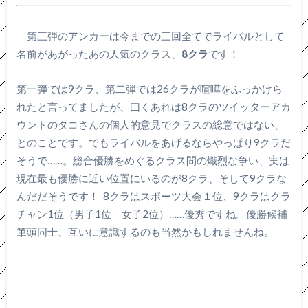
第三弾のアンカーは今までの三回全てでライバルとして
名前があがったあの人気のクラス、
8クラ
です！
第一弾では9クラ、第二弾では26クラが喧嘩をふっかけら
れたと言ってましたが、曰くあれは8クラのツイッターアカ
ウントのタコさんの個人的意見でクラスの総意ではない、
とのことです。でもライバルをあげるならやっぱり9クラだ
そうで……。総合優勝をめぐるクラス間の熾烈な争い、実は
現在最も優勝に近い位置にいるのが8クラ、そして9クラな
んだだそうです！ 8クラはスポーツ大会１位、9クラはクラ
チャン1位（男子1位 女子2位）……優秀ですね。優勝候補
筆頭同士、互いに意識するのも当然かもしれませんね。