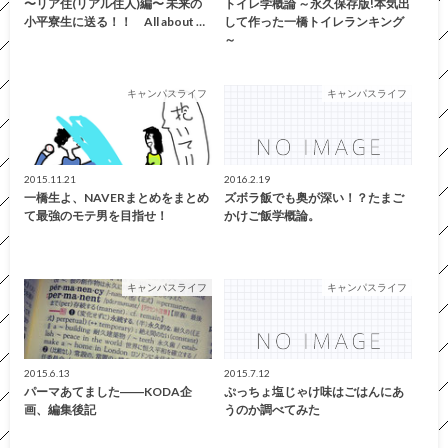
〜リア住(リアル住人)編〜 未来の
トイレ学概論 ～永久保存版!本気出
小平寮生に送る！！ All about …
して作った一橋トイレランキング
～
キャンパスライフ
キャンパスライフ
2015.11.21
2016.2.19
一橋生よ、NAVERまとめをまとめ
ズボラ飯でも奥が深い！？たまご
て最強のモテ男を目指せ！
かけご飯学概論。
キャンパスライフ
キャンパスライフ
2015.6.13
2015.7.12
パーマあてました――KODA企
ぷっちょ塩じゃけ味はごはんにあ
画、編集後記
うのか調べてみた