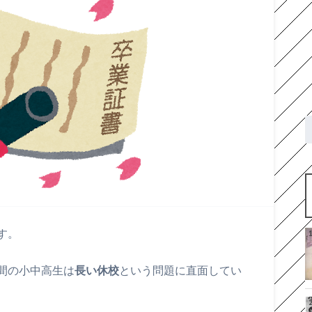
す。
間の小中高生は
長い休校
という問題に直面してい