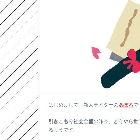
はじめまして。新人ライターの
あぽろ
で
引きこもり社会全盛
の昨今、どうやら世
るようです。