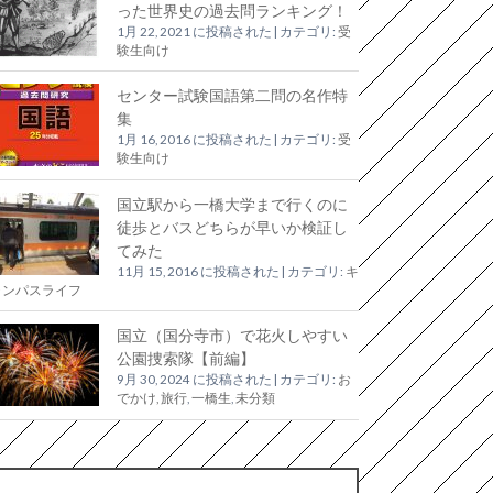
った世界史の過去問ランキング！
1月 22, 2021 に投稿された
|
カテゴリ:
受
験生向け
センター試験国語第二問の名作特
集
1月 16, 2016 に投稿された
|
カテゴリ:
受
験生向け
国立駅から一橋大学まで行くのに
徒歩とバスどちらが早いか検証し
てみた
11月 15, 2016 に投稿された
|
カテゴリ:
キ
ャンパスライフ
国立（国分寺市）で花火しやすい
公園捜索隊【前編】
9月 30, 2024 に投稿された
|
カテゴリ:
お
でかけ, 旅行
,
一橋生
,
未分類