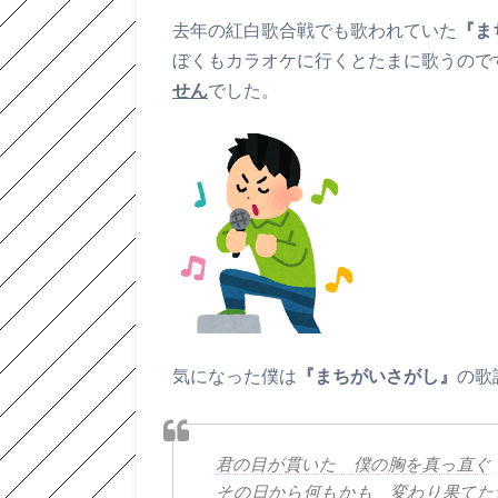
去年の紅白歌合戦でも歌われていた
『ま
ぼくもカラオケに行くとたまに歌うので
せん
でした。
気になった僕は
『まちがいさがし』
の歌
君の目が貫いた 僕の胸を真っ直ぐ
その日から何もかも 変わり果てた