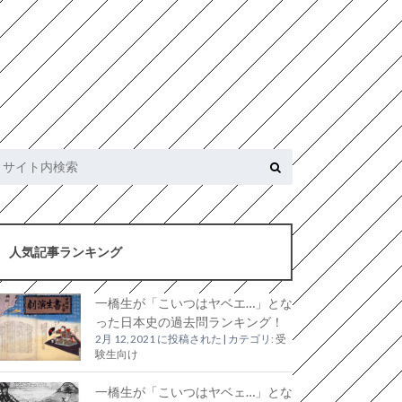
人気記事ランキング
一橋生が「こいつはヤベエ…」とな
った日本史の過去問ランキング！
2月 12, 2021 に投稿された
|
カテゴリ:
受
験生向け
一橋生が「こいつはヤベェ…」とな