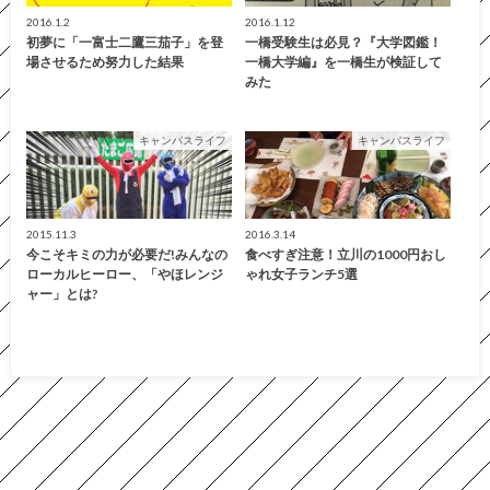
2016.1.2
2016.1.12
初夢に「一富士二鷹三茄子」を登
一橋受験生は必見？『大学図鑑！
場させるため努力した結果
一橋大学編』を一橋生が検証して
みた
キャンパスライフ
キャンパスライフ
2015.11.3
2016.3.14
今こそキミの力が必要だ!みんなの
食べすぎ注意！立川の1000円おし
ローカルヒーロー、「やほレンジ
ゃれ女子ランチ5選
ャー」とは?