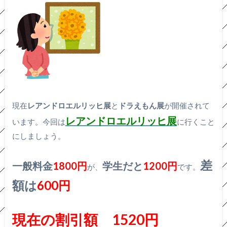
現在
レアンドロエルリッヒ展
と
ドラえもん展
が開催されて
レアンドロエルリッヒ展
います。今回は
に行くこと
にしましょう。
差
一般料金
1800円
学生だと
1200円
が、
です。
額は
600円
現在の割引額 1520円