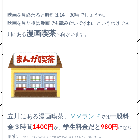
映画を見終わると時刻は14：30頃でしょうか。
映画を見た後は
漫画でも読みたいですね
。というわけで立
漫画喫茶
川にある
へ向かいます。
立川にある漫画喫茶、
MMランド
一般料
では
金３時間
1400円
学生料金だと
980円
が、
になり
ます。
（ちょっといかがわしそうな店名ですが、全くそんなことはありません）