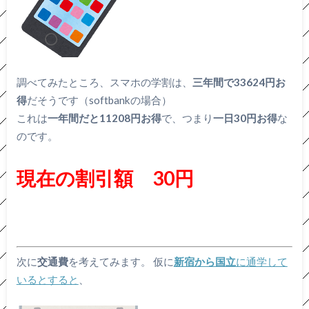
調べてみたところ、スマホの学割は、
三年間で33624円お
得
だそうです（softbankの場合）
これは
一年間だと11208円お得
で、つまり
一日30円お得
な
のです。
現在の割引額 30円
次に
交通費
を考えてみます。 仮に
新宿から国立
に通学して
いるとすると
、