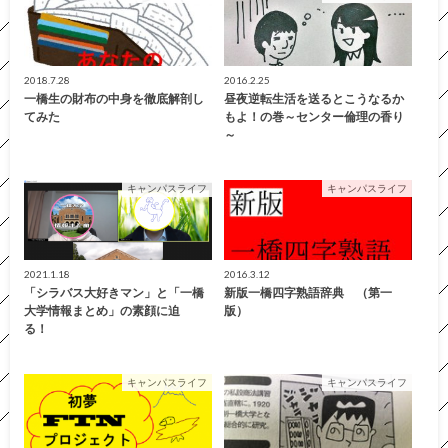
2018.7.28
2016.2.25
一橋生の財布の中身を徹底解剖し
昼夜逆転生活を送るとこうなるか
てみた
もよ！の巻～センター倫理の香り
～
キャンパスライフ
キャンパスライフ
2021.1.18
2016.3.12
「シラバス大好きマン」と「一橋
新版一橋四字熟語辞典 （第一
大学情報まとめ」の素顔に迫
版）
る！
キャンパスライフ
キャンパスライフ