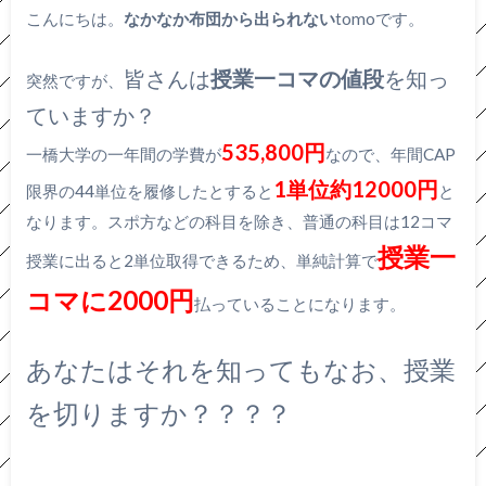
こんにちは。
なかなか布団から出られない
tomoです。
皆さんは
授業一コマの値段
を知っ
突然ですが、
ていますか？
535,800円
一橋大学の一年間の学費が
なので、年間CAP
1単位約12000円
限界の44単位を履修したとすると
と
なります。スポ方などの科目を除き、普通の科目は12コマ
授業一
授業に出ると2単位取得できるため、単純計算で
コマに2000円
払っていることになります。
あなたはそれを知ってもなお、授業
を切りますか？？？？