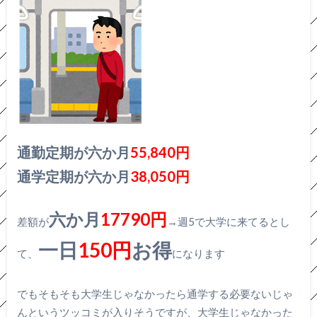
通勤定期が六か月
55,840円
通学定期が六か月
38,050円
六か月
17790円
差額が
→週5で大学に来てるとし
一日
150円
お得
て、
になります
でもそもそも大学生じゃなかったら通学する必要ないじゃ
んというツッコミが入りそうですが、大学生じゃなかった