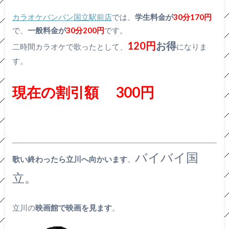
カラオケバンバン国立駅前店
では、
学生料金が
30分170円
で、
一般料金が
30分200円
です。
120円
お得
二時間カラオケで歌ったとして、
になりま
す。
現在の割引額 300円
バイバイ国
歌い終わったら立川へ向かいます
。
立。
立川の
映画館で映画を見ます
。