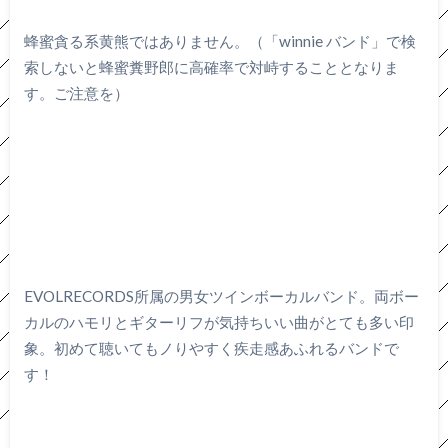
蜂蜜貪る系黄熊ではありません。（「winnie バンド」で検
索しないと蜂蜜糞野郎に高確率で対峙することとなりま
す。ご注意を）
EVOLRECORDS所属の男女ツインボーカルバンド。両ボー
カルのハモリとギターリフが気持ちいい曲がとても多い印
象。初めて聴いてもノりやすく疾走感あふれるバンドで
す！