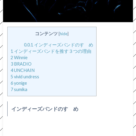
コンテンツ
[
hide
]
0.0.1
インディーズバンドのすゝめ
1
インディーズバンドを推す３つの理由
2
Winnie
3
BRADIO
4
UNCHAIN
5
vivid undress
6
yonige
7
sumika
インディーズバンドのすゝめ