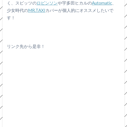
く、スピッツの
ロビンソン
や宇多田ヒカルの
Automatic
、
少女時代の
MR.TAXI
カバーが個人的にオススメしたいで
す！
リンク先から是非！