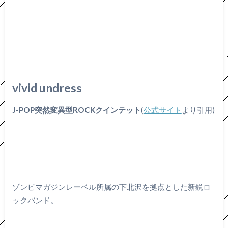
vivid undress
J-POP突然変異型ROCKクインテット
(
公式サイト
より引用)
ゾンビマガジンレーベル所属の下北沢を拠点とした新鋭ロ
ックバンド。