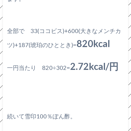
全部で 33(ココビス)+600(大きなメンチカ
820kcal
ツ)+187(琥珀のひととき)=
2.72kcal/円
一円当たり 820÷302=
続いて雪印100％ぽん酢。