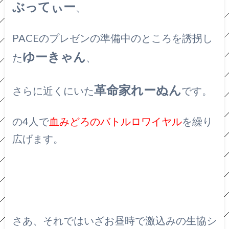
ぶってぃー
、
PACEのプレゼンの準備中のところを誘拐し
ゆーきゃん
た
、
革命家れーぬん
さらに近くにいた
です。
の4人で
血みどろのバトルロワイヤル
を繰り
広げます。
さあ、それではいざお昼時で激込みの生協シ