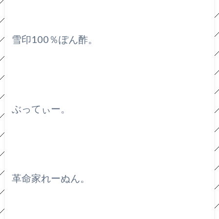
雪印100％ぽん酢。
ぶってぃー。
革命家れーぬん。